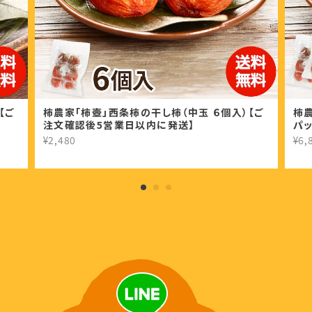
【ご
柿農家「柿壺」西条柿の干し柿（中玉 ６個入）【ご
柿農
注文確認後5営業日以内に発送】
パ
¥2,480
¥6,