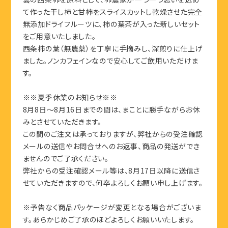
雲の西条柿を原料として、柿農家が一つ一つ思いを込め
て作った干し柿と甘柿をスライスカットし乾燥させた完全
無添加ドライフルーツに、柿の葉茶が入った新しいセット
をご用意いたしました。
西条柿の葉（無農薬）を丁寧に手摘みし、深煎りに仕上げ
ました。ノンカフェインなので安心してご飲用いただけま
す。
※※夏季休業のお知らせ※※
8月8日～8月16日までの間は、まことに勝手ながらお休
みとさせていただきます。
この間のご注文は承っておりますが、弊社からの受注確認
メールの送信やお問合せへのお返事、商品の発送ができ
ませんのでご了承ください。
弊社からの受注確認メール等は、8月17日以降に送信さ
せていただきますので、何卒よろしくお願い申し上げます。
※予告なく商品パッケージが変更となる場合がございま
す。あらかじめご了承のほどよろしくお願いいたします。