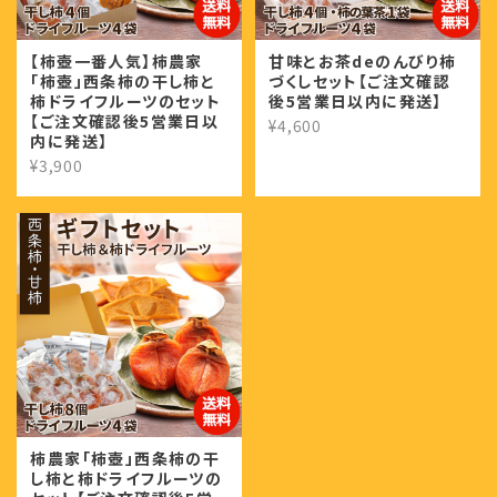
【柿壺一番人気】柿農家
甘味とお茶deのんびり柿
「柿壺」西条柿の干し柿と
づくしセット【ご注文確認
柿ドライフルーツのセット
後5営業日以内に発送】
【ご注文確認後5営業日以
¥4,600
内に発送】
¥3,900
柿農家「柿壺」西条柿の干
し柿と柿ドライフルーツの