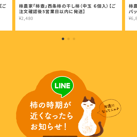
【ご
柿農家「柿壺」西条柿の干し柿（中玉 ６個入）【ご
柿農
注文確認後5営業日以内に発送】
パ
¥2,480
¥6,